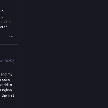
p. 
t 
ile the 
here?
vr. 2025
*
 and my 
r done 
orld to 
English 
the first 