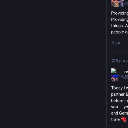
@
Providin
Providing
things. 
people of
0
Kyt
a 
r
@
Today I w
partner 
before -
you ... y
and Germa
time 