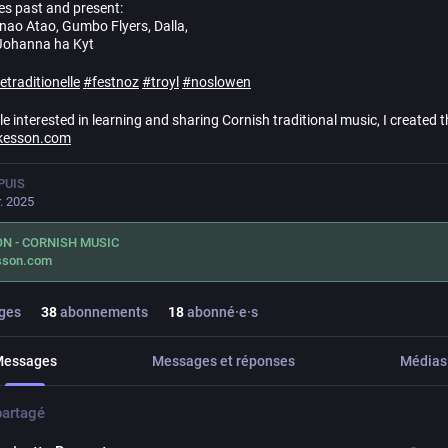
s past and present:
nao Atao, Gumbo Flyers, Dalla,
Johanna ha Kyt
traditionelle
#
festnoz
#
troyl
#
noslowen
e interested in learning and sharing Cornish traditional music, I created 
kesson.com
PUIS
r. 2025
N - CORNISH MUSIC
sson.com
ges
38
abonnements
18
abonné·e·s
Messages
Messages et réponses
Médias
partagé