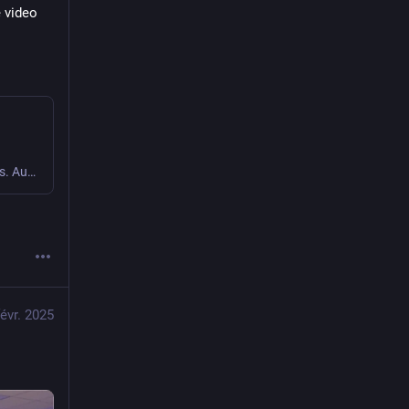
 video 
Auf YouTube findest du die angesagtesten Videos und Tracks. Außerdem kannst du eigene Inhalte hochladen und mit Freunden oder gleich der ganzen Welt teilen.
févr. 2025