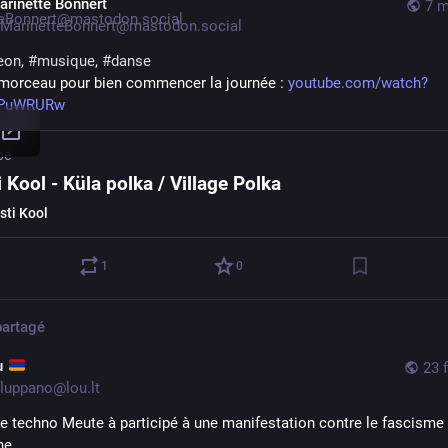
arinette Bonnert
7 m
MarinetteBonnert@mastodon.social
eon
, 
#
musique
, 
#
danse
 morceau pour bien commencer la journée : 
youtube.com/watch?
PuWRURw
be
i Kool - Küla polka / Village Polka
sti Kool
1
0
partagé
u
23 
luppano@lou.lt
re techno Meute à participé à une manifestation contre le fascisme 
ne.