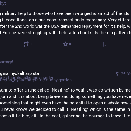
kyt
g military help to those who have been wronged is an act of friendshi
 it conditional on a business transaction is mercenary. Very differen
After the 2nd world war the USA demanded repayment for it's help, wh
 Europe were struggling with their ration books. Is there a pattern 
0
0
partagé
egina_nyckelharpista
25 fé
regina_nyckelharpista@sunny.garden
ant to offer a tune called "Nestling" to you! It was co-written by me
Björn and it is about being brave and doing something you have neve
 something that might even have the potential to open a whole new w
ou never know! We decided to call it "Nestling" which is the same in 
n: a little bird, still in the nest, gathering the courage to leave it for 