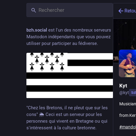
Reto
bzh.social
est l'un des nombreux serveurs
Mastodon indépendants que vous pouvez
utiliser pour participer au fédiverse.
Kyt
@
kyt
bz
Musician
"Chez les Bretons, il ne pleut que sur les
cons" 🌦️ Ceci est un serveur pour les
from Ker
personnes qui vivent en Bretagne ou qui
#
mando
s'intéressent à la culture bretonne.