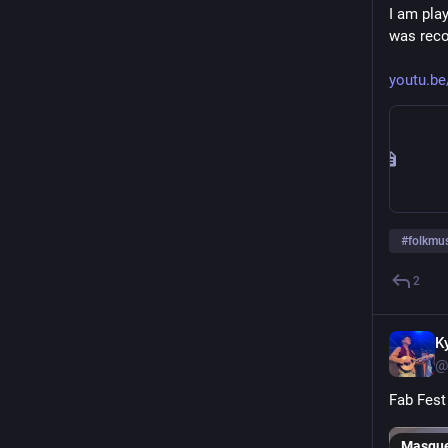
I am play
was reco
youtu.b
#
folkmu
2
K
@
Fab Fest
Masqu