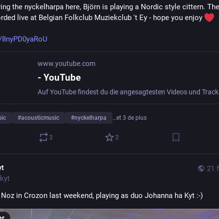
ing the nyckelharpa here, Björn is playing a Nordic style cittern. The
rded live at Belgian Folkclub Muziekclub 't Ey - hope you enjoy 
e/8nyPD0yaRoU
www.youtube.com
- YouTube
sic
#
acousticmusic
#
nyckelharpa
…et 3 de plus
2
2
yt
21 
kyt
 Noz in Crozon last weekend, playing as duo Johanna ha Kyt :-)
er