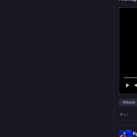
#
Meute
1
K