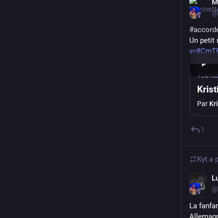
M
@
#
accord
Un petit
v=8CmT
YouTu
Krist
Par
Kri
1
Kyt
a 
L
@
La fanfa
Allemag