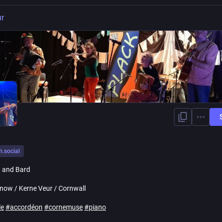
ur
h.social
 and Bard
now / Kerne Veur / Cornwall
le
#
accordéon
#
cornemuse
#
piano