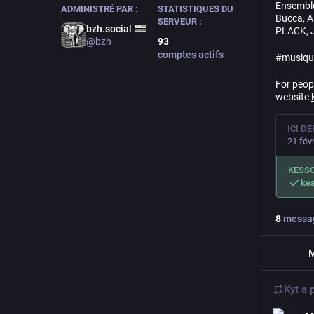
Ensemble
ADMINISTRÉ PAR :
STATISTIQUES DU
Bucca, A
SERVEUR :
bzh.social
PLACK, 
93
@
bzh
comptes actifs
#
musique
For peopl
website
ICI DE
21 fév
KESSO
ke
8
messa
Kyt
a 