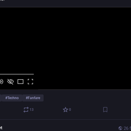
#
Techno
#
Fanfare
13
0
yt
26 